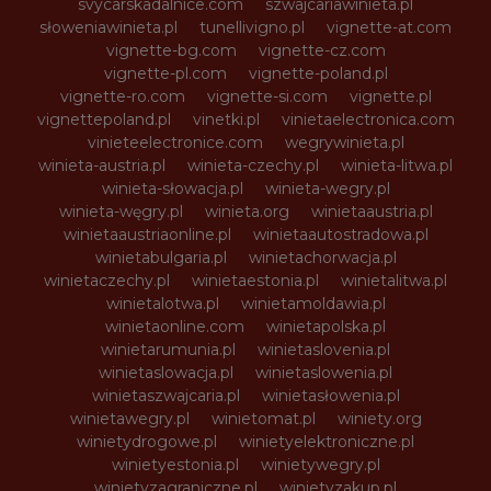
svycarskadalnice.com
szwajcariawinieta.pl
słoweniawinieta.pl
tunellivigno.pl
vignette-at.com
vignette-bg.com
vignette-cz.com
vignette-pl.com
vignette-poland.pl
vignette-ro.com
vignette-si.com
vignette.pl
vignettepoland.pl
vinetki.pl
vinietaelectronica.com
vinieteelectronice.com
wegrywinieta.pl
winieta-austria.pl
winieta-czechy.pl
winieta-litwa.pl
winieta-słowacja.pl
winieta-wegry.pl
winieta-węgry.pl
winieta.org
winietaaustria.pl
winietaaustriaonline.pl
winietaautostradowa.pl
winietabulgaria.pl
winietachorwacja.pl
winietaczechy.pl
winietaestonia.pl
winietalitwa.pl
winietalotwa.pl
winietamoldawia.pl
winietaonline.com
winietapolska.pl
winietarumunia.pl
winietaslovenia.pl
winietaslowacja.pl
winietaslowenia.pl
winietaszwajcaria.pl
winietasłowenia.pl
winietawegry.pl
winietomat.pl
winiety.org
winietydrogowe.pl
winietyelektroniczne.pl
winietyestonia.pl
winietywegry.pl
winietyzagraniczne.pl
winietyzakup.pl