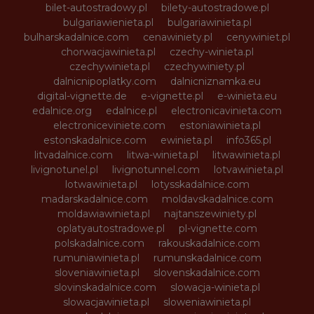
bilet-autostradowy.pl
bilety-autostradowe.pl
bulgariawienieta.pl
bulgariawinieta.pl
bulharskadalnice.com
cenawiniety.pl
cenywiniet.pl
chorwacjawinieta.pl
czechy-winieta.pl
czechywinieta.pl
czechywiniety.pl
dalnicnipoplatky.com
dalnicniznamka.eu
digital-vignette.de
e-vignette.pl
e-winieta.eu
edalnice.org
edalnice.pl
electronicavinieta.com
electroniceviniete.com
estoniawinieta.pl
estonskadalnice.com
ewinieta.pl
info365.pl
litvadalnice.com
litwa-winieta.pl
litwawinieta.pl
livignotunel.pl
livignotunnel.com
lotvawinieta.pl
lotwawinieta.pl
lotysskadalnice.com
madarskadalnice.com
moldavskadalnice.com
moldawiawinieta.pl
najtanszewiniety.pl
oplatyautostradowe.pl
pl-vignette.com
polskadalnice.com
rakouskadalnice.com
rumuniawinieta.pl
rumunskadalnice.com
sloveniawinieta.pl
slovenskadalnice.com
slovinskadalnice.com
slowacja-winieta.pl
slowacjawinieta.pl
sloweniawinieta.pl