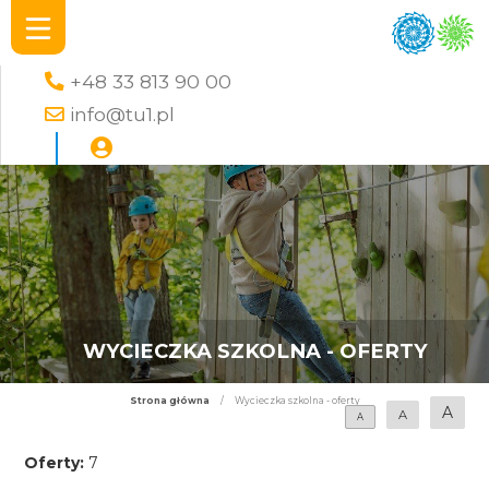
+48 33 813 90 00
info@tu1.pl
WYCIECZKA SZKOLNA - OFERTY
Strona główna
/
Wycieczka szkolna - oferty
A
A
A
Oferty:
7