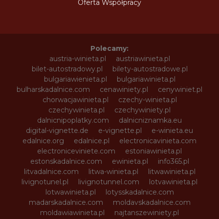
Oferta Współpracy
Polecamy:
austria-winieta.pl
austriawinieta.pl
bilet-autostradowy.pl
bilety-autostradowe.pl
bulgariawienieta.pl
bulgariawinieta.pl
bulharskadalnice.com
cenawiniety.pl
cenywiniet.pl
chorwacjawinieta.pl
czechy-winieta.pl
czechywinieta.pl
czechywiniety.pl
dalnicnipoplatky.com
dalnicniznamka.eu
digital-vignette.de
e-vignette.pl
e-winieta.eu
edalnice.org
edalnice.pl
electronicavinieta.com
electroniceviniete.com
estoniawinieta.pl
estonskadalnice.com
ewinieta.pl
info365.pl
litvadalnice.com
litwa-winieta.pl
litwawinieta.pl
livignotunel.pl
livignotunnel.com
lotvawinieta.pl
lotwawinieta.pl
lotysskadalnice.com
madarskadalnice.com
moldavskadalnice.com
moldawiawinieta.pl
najtanszewiniety.pl