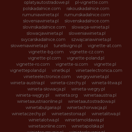
oplatyautostradowe.pl
pl-vignette.com
polskadalnice.com
rakouskadalnice.com
rumuniawinieta.pl
rumunskadalnice.com
sloveniawinieta.pl
slovenskadalnice.com
slovinskadalnice.com
slowacja-winieta.pl
slowacjawinieta.pl
sloweniawinieta.pl
svycarskadalnice.com
szwajcariawinieta.pl
słoweniawinieta.pl
tunellivigno.pl
vignette-at.com
vignette-bg.com
vignette-cz.com
vignette-pl.com
vignette-poland.pl
vignette-ro.com
vignette-si.com
vignette.pl
vignettepoland.pl
vinetki.pl
vinietaelectronica.com
vinieteelectronice.com
wegrywinieta.pl
winieta-austria.pl
winieta-czechy.pl
winieta-litwa.pl
winieta-słowacja.pl
winieta-wegry.pl
winieta-węgry.pl
winieta.org
winietaaustria.pl
winietaaustriaonline.pl
winietaautostradowa.pl
winietabulgaria.pl
winietachorwacja.pl
winietaczechy.pl
winietaestonia.pl
winietalitwa.pl
winietalotwa.pl
winietamoldawia.pl
winietaonline.com
winietapolska.pl