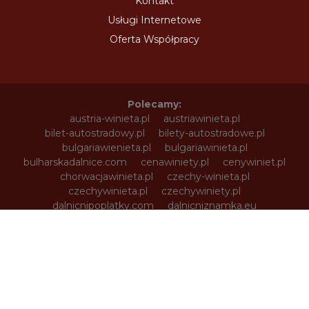
Kontakt
Usługi Internetowe
Oferta Współpracy
Polecamy:
austria-winieta.pl
austriawinieta.pl
bilet-autostradowy.pl
bilety-autostradowe.pl
bulgariawienieta.pl
bulgariawinieta.pl
bulharskadalnice.com
cenawiniety.pl
cenywiniet.pl
chorwacjawinieta.pl
czechy-winieta.pl
czechywinieta.pl
czechywiniety.pl
dalnicnipoplatky.com
dalnicniznamka.eu
digital-vignette.de
e-vignette.pl
e-winieta.eu
edalnice.org
edalnice.pl
electronicavinieta.com
electroniceviniete.com
estoniawinieta.pl
estonskadalnice.com
ewinieta.pl
info365.pl
litvadalnice.com
litwa-winieta.pl
litwawinieta.pl
livignotunel.pl
livignotunnel.com
lotvawinieta.pl
lotwawinieta.pl
lotysskadalnice.com