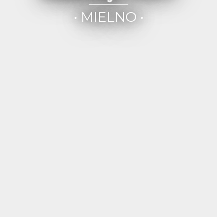
• MIELNO •