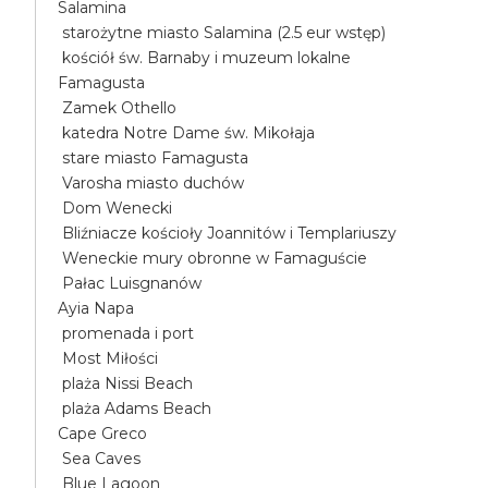
Salamina
starożytne miasto Salamina (2.5 eur wstęp)
kościół św. Barnaby i muzeum lokalne
Famagusta
Zamek Othello
katedra Notre Dame św. Mikołaja
stare miasto Famagusta
Varosha miasto duchów
Dom Wenecki
Bliźniacze kościoły Joannitów i Templariuszy
Weneckie mury obronne w Famaguście
Pałac Luisgnanów
Ayia Napa
promenada i port
Most Miłości
plaża Nissi Beach
plaża Adams Beach
Cape Greco
Sea Caves
Blue Lagoon