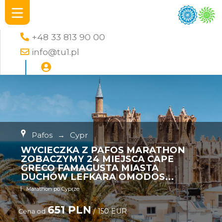
+48 33 813 90 00
info@tu1.pl
Pafos
→
Cypr
WYCIECZKA Z PAFOS MARATHON
ZOBACZYMY 24 MIEJSCA CAPE
GRECO FAMAGUSTA MIASTA
DUCHÓW LEFKARA OMODOS...
Marathon po Cyprze
651 PLN
/ 150 EUR
Cena od