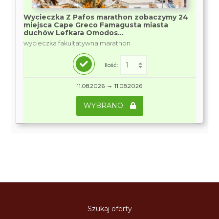
Wycieczka Z Pafos marathon zobaczymy 24
miejsca Cape Greco Famagusta miasta
duchów Lefkara Omodos...
wycieczka fakultatywna marathon
Ilość:
→
11.08.2026
11.08.2026
WYBRANO
Szukaj oferty