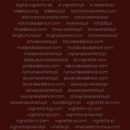
digital-vignette.de
e-vignette.pl
e-winieta.eu
edalnice.org
edalnice.pl
electronicavinieta.com
electroniceviniete.com
estoniawinieta.pl
estonskadalnice.com
ewinieta.pl
info365.pl
litvadalnice.com
litwa-winieta.pl
litwawinieta.pl
livignotunel.pl
livignotunnel.com
lotvawinieta.pl
lotwawinieta.pl
lotysskadalnice.com
madarskadalnice.com
moldavskadalnice.com
moldawiawinieta.pl
najtanszewiniety.pl
oplatyautostradowe.pl
pl-vignette.com
polskadalnice.com
rakouskadalnice.com
rumuniawinieta.pl
rumunskadalnice.com
sloveniawinieta.pl
slovenskadalnice.com
slovinskadalnice.com
slowacja-winieta.pl
slowacjawinieta.pl
sloweniawinieta.pl
svycarskadalnice.com
szwajcariawinieta.pl
słoweniawinieta.pl
tunellivigno.pl
vignette-at.com
vignette-bg.com
vignette-cz.com
vignette-pl.com
vignette-poland.pl
vignette-ro.com
vignette-si.com
vignette.pl
vignettepoland.pl
vinetki.pl
vinietaelectronica.com