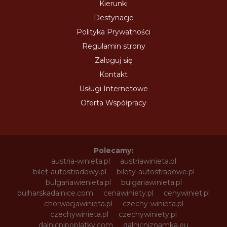
Kierunki
Destynacje
Polityka Prywatności
Regulamin strony
Zaloguj się
Kontakt
Usługi Internetowe
Oferta Współpracy
Polecamy:
austria-winieta.pl
austriawinieta.pl
bilet-autostradowy.pl
bilety-autostradowe.pl
bulgariawienieta.pl
bulgariawinieta.pl
bulharskadalnice.com
cenawiniety.pl
cenywiniet.pl
chorwacjawinieta.pl
czechy-winieta.pl
czechywinieta.pl
czechywiniety.pl
dalnicnipoplatky.com
dalnicniznamka.eu