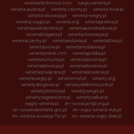
vinieteelectronice.com
wegrywinieta.pl
winieta-austria.pl
winieta-czechy.pl
winieta-litwa.pl
winieta-słowacja.pl
winieta-wegry.pl
winieta-węgry.pl
winieta.org
winietaaustria.pl
winietaaustriaonline.pl
winietaautostradowa.pl
winietabulgaria.pl
winietachorwacja.pl
winietaczechy.pl
winietaestonia.pl
winietalitwa.pl
winietalotwa.pl
winietamoldawia.pl
winietaonline.com
winietapolska.pl
winietarumunia.pl
winietaslovenia.pl
winietaslowacja.pl
winietaslowenia.pl
winietaszwajcaria.pl
winietasłowenia.pl
winietawegry.pl
winietomat.pl
winiety.org
winietydrogowe.pl
winietyelektroniczne.pl
winietyestonia.pl
winietywegry.pl
winietyzagraniczne.pl
winietyzakup.pl
węgry-winieta.pl
xn--sowacja-njb.org.pl
xn--soweniawinieta-gnc.pl
xn--wgry-winieta-4vb.pl
xn--winieta-sowacja-7sc.pl
xn--winieta-wgry-dwb.pl