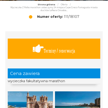
Strona główna
/
Oferta
/
Wycieczka Z Pafos marathon zobaczymy 24 miejsca Cape Greco Famagusta miasta
duchów Lefkara Omodos...
Numer oferty:
111/18107
Terminy / rezerwacja
Cena zawiera
wycieczka fakultatywna marathon