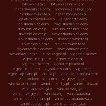
lotwawinieta.pl
lotysskadalnice.com
madarskadalnice.com
moldavskadalnice.com
moldawiawinieta.pl
najtanszewiniety.pl
oplatyautostradowe.pl
pl-vignette.com
polskadalnice.com
rakouskadalnice.com
rumuniawinieta.pl
rumunskadalnice.com
sloveniawinieta.pl
slovenskadalnice.com
slovinskadalnice.com
slowacja-winieta.pl
slowacjawinieta.pl
sloweniawinieta.pl
svycarskadalnice.com
szwajcariawinieta.pl
słoweniawinieta.pl
tunellivigno.pl
vignette-at.com
vignette-bg.com
vignette-cz.com
vignette-pl.com
vignette-poland.pl
vignette-ro.com
vignette-si.com
vignette.pl
vignettepoland.pl
vinetki.pl
vinietaelectronica.com
vinieteelectronice.com
wegrywinieta.pl
winieta-austria.pl
winieta-czechy.pl
winieta-litwa.pl
winieta-słowacja.pl
winieta-wegry.pl
winieta-węgry.pl
winieta.org
winietaaustria.pl
winietaaustriaonline.pl
winietaautostradowa.pl
winietabulgaria.pl
winietachorwacja.pl