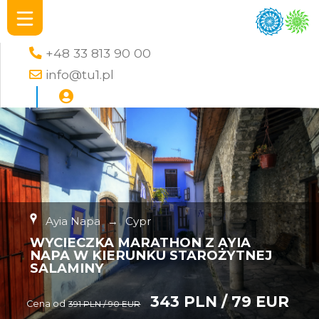
+48 33 813 90 00
info@tu1.pl
Ayia Napa
→
Cypr
WYCIECZKA MARATHON Z AYIA
NAPA W KIERUNKU STAROŻYTNEJ
SALAMINY
343 PLN / 79 EUR
Cena od
391 PLN / 90 EUR