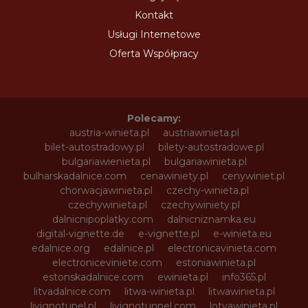
Kontakt
Usługi Internetowe
Oferta Współpracy
Polecamy:
austria-winieta.pl
austriawinieta.pl
bilet-autostradowy.pl
bilety-autostradowe.pl
bulgariawienieta.pl
bulgariawinieta.pl
bulharskadalnice.com
cenawiniety.pl
cenywiniet.pl
chorwacjawinieta.pl
czechy-winieta.pl
czechywinieta.pl
czechywiniety.pl
dalnicnipoplatky.com
dalnicniznamka.eu
digital-vignette.de
e-vignette.pl
e-winieta.eu
edalnice.org
edalnice.pl
electronicavinieta.com
electroniceviniete.com
estoniawinieta.pl
estonskadalnice.com
ewinieta.pl
info365.pl
litvadalnice.com
litwa-winieta.pl
litwawinieta.pl
livignotunel.pl
livignotunnel.com
lotvawinieta.pl