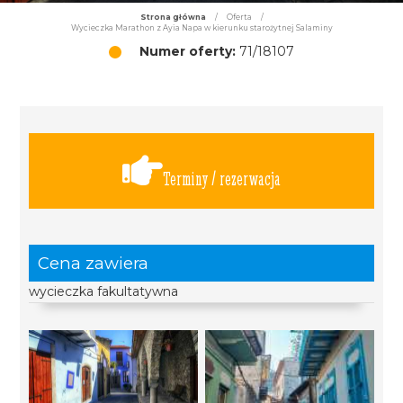
Strona główna
/
Oferta
/
Wycieczka Marathon z Ayia Napa w kierunku starożytnej Salaminy
Numer oferty:
71/18107
Terminy / rezerwacja
Cena zawiera
wycieczka fakultatywna