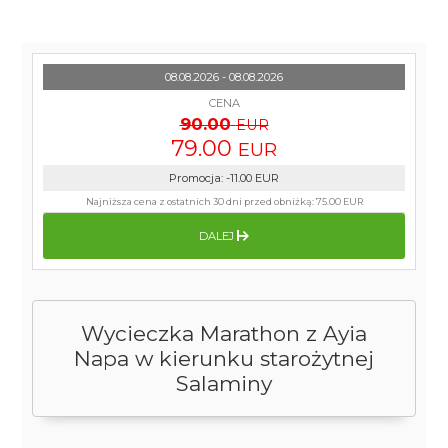
08.08.2026 - 08.08.2026
CENA
90.00
EUR
79.00
EUR
Promocja
:
-11.00
EUR
Najniższa cena z ostatnich 30 dni przed obniżką:
75.00 EUR
DALEJ
Wycieczka Marathon z Ayia
Napa w kierunku starożytnej
Salaminy