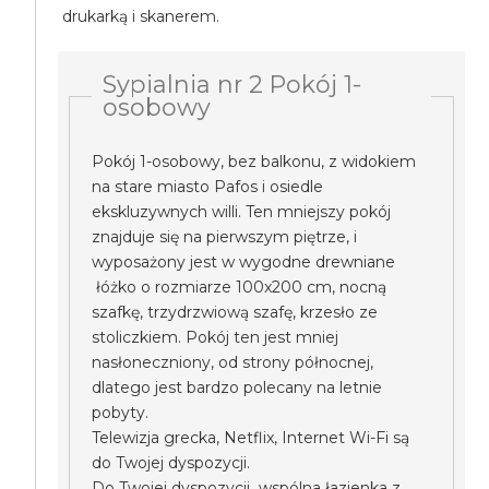
drukarką i skanerem.
Sypialnia nr 2 Pokój 1-
osobowy
Pokój 1-osobowy, bez balkonu, z widokiem
na stare miasto Pafos i osiedle
ekskluzywnych willi. Ten mniejszy pokój
znajduje się na pierwszym piętrze, i
wyposażony jest w wygodne drewniane
łóżko o rozmiarze 100x200 cm, nocną
szafkę, trzydrzwiową szafę, krzesło ze
stoliczkiem. Pokój ten jest mniej
nasłoneczniony, od strony północnej,
dlatego jest bardzo polecany na letnie
pobyty.
Telewizja grecka, Netflix, Internet Wi-Fi są
do Twojej dyspozycji.
Do Twojej dyspozycji wspólna łazienka z