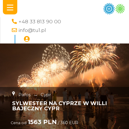
+48 33 813 90 00
info@tu1.pl
Pafos
→
Cypr
SYLWESTER NA CYPRZE W WILLI
BAJECZNY CYPR
1563 PLN
/ 360 EUR
Cena od