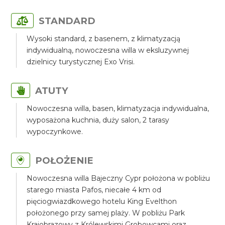
STANDARD
Wysoki standard, z basenem, z klimatyzacją
indywidualną, nowoczesna willa w eksluzywnej
dzielnicy turystycznej Exo Vrisi.
ATUTY
Nowoczesna willa, basen, klimatyzacja indywidualna,
wyposażona kuchnia, duży salon, 2 tarasy
wypoczynkowe.
POŁOŻENIE
Nowoczesna willa Bajeczny Cypr położona w pobliżu
starego miasta Pafos, niecałe 4 km od
pięciogwiazdkowego hotelu King Evelthon
położonego przy samej plaży. W pobliżu Park
Krajobrazowy z Królewskimi Grobowcami oraz