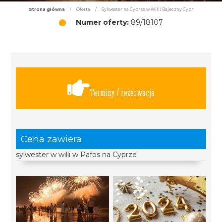
Strona główna
/
Oferta
/
Sylwester na Cyprze w Willi Bajeczny Cypr
Numer oferty:
89/18107
Terminy / rezerwacja
Cena zawiera
sylwester w willi w Pafos na Cyprze