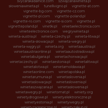
svycarskadalnice.com
szwajcariawinieta.pl
słoweniawinieta.pl
tunellivigno.pl
vignette-at.com
vignette-bg.com
vignette-cz.com
vignette-pl.com
vignette-poland.pl
vignette-ro.com
vignette-si.com
vignette.pl
vignettepoland.pl
vinetki.pl
vinietaelectronica.com
vinieteelectronice.com
wegrywinieta.pl
winieta-austria.pl
winieta-czechy.pl
winieta-litwa.pl
winieta-słowacja.pl
winieta-wegry.pl
winieta-węgry.pl
winieta.org
winietaaustria.pl
winietaaustriaonline.pl
winietaautostradowa.pl
winietabulgaria.pl
winietachorwacja.pl
winietaczechy.pl
winietaestonia.pl
winietalitwa.pl
winietalotwa.pl
winietamoldawia.pl
winietaonline.com
winietapolska.pl
winietarumunia.pl
winietaslovenia.pl
winietaslowacja.pl
winietaslowenia.pl
winietaszwajcaria.pl
winietasłowenia.pl
winietawegry.pl
winietomat.pl
winiety.org
winietydrogowe.pl
winietyelektroniczne.pl
winietyestonia.pl
winietywegry.pl
winietyzagraniczne.pl
winietyzakup.pl