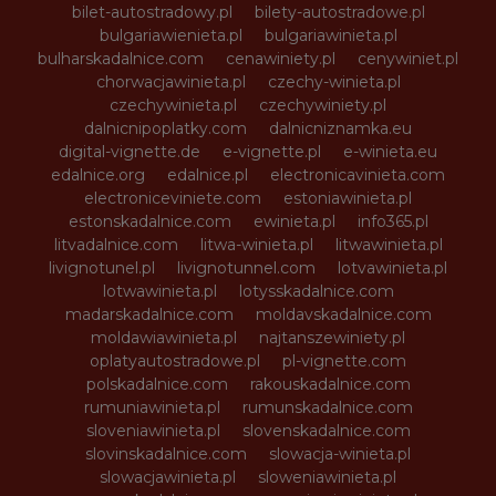
bilet-autostradowy.pl
bilety-autostradowe.pl
bulgariawienieta.pl
bulgariawinieta.pl
bulharskadalnice.com
cenawiniety.pl
cenywiniet.pl
chorwacjawinieta.pl
czechy-winieta.pl
czechywinieta.pl
czechywiniety.pl
dalnicnipoplatky.com
dalnicniznamka.eu
digital-vignette.de
e-vignette.pl
e-winieta.eu
edalnice.org
edalnice.pl
electronicavinieta.com
electroniceviniete.com
estoniawinieta.pl
estonskadalnice.com
ewinieta.pl
info365.pl
litvadalnice.com
litwa-winieta.pl
litwawinieta.pl
livignotunel.pl
livignotunnel.com
lotvawinieta.pl
lotwawinieta.pl
lotysskadalnice.com
madarskadalnice.com
moldavskadalnice.com
moldawiawinieta.pl
najtanszewiniety.pl
oplatyautostradowe.pl
pl-vignette.com
polskadalnice.com
rakouskadalnice.com
rumuniawinieta.pl
rumunskadalnice.com
sloveniawinieta.pl
slovenskadalnice.com
slovinskadalnice.com
slowacja-winieta.pl
slowacjawinieta.pl
sloweniawinieta.pl