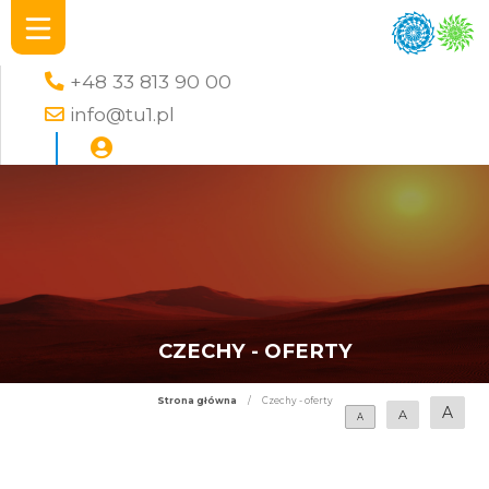
+48 33 813 90 00
info@tu1.pl
CZECHY - OFERTY
Strona główna
/
Czechy - oferty
A
A
A