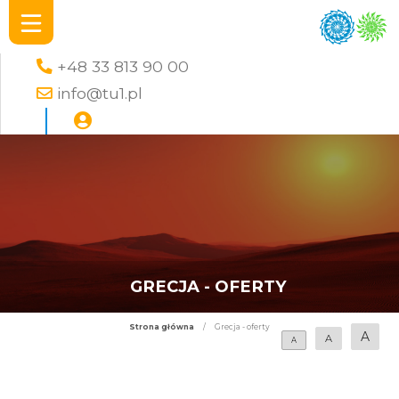
+48 33 813 90 00
info@tu1.pl
GRECJA - OFERTY
Strona główna
/
Grecja - oferty
A
A
A