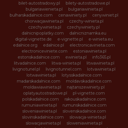
bilet-autostradowy.pl
bilety-autostradowe.pl
bulgariawienieta.pl
bulgariawinieta.pl
bulharskadalnice.com
cenawiniety.pl
cenywiniet.pl
chorwacjawinieta.pl
czechy-winieta.pl
czechywinieta.pl
czechywiniety.pl
dalnicnipoplatky.com
dalnicniznamka.eu
digital-vignette.de
e-vignette.pl
e-winieta.eu
edalnice.org
edalnice.pl
electronicavinieta.com
electroniceviniete.com
estoniawinieta.pl
estonskadalnice.com
ewinieta.pl
info365.pl
litvadalnice.com
litwa-winieta.pl
litwawinieta.pl
livignotunel.pl
livignotunnel.com
lotvawinieta.pl
lotwawinieta.pl
lotysskadalnice.com
madarskadalnice.com
moldavskadalnice.com
moldawiawinieta.pl
najtanszewiniety.pl
oplatyautostradowe.pl
pl-vignette.com
polskadalnice.com
rakouskadalnice.com
rumuniawinieta.pl
rumunskadalnice.com
sloveniawinieta.pl
slovenskadalnice.com
slovinskadalnice.com
slowacja-winieta.pl
slowacjawinieta.pl
sloweniawinieta.pl