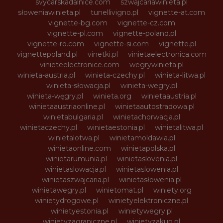
svycarskadalnice.com
szwajcariawinieta.pl
słoweniawinieta.pl
tunellivigno.pl
vignette-at.com
vignette-bg.com
vignette-cz.com
vignette-pl.com
vignette-poland.pl
vignette-ro.com
vignette-si.com
vignette.pl
vignettepoland.pl
vinetki.pl
vinietaelectronica.com
vinieteelectronice.com
wegrywinieta.pl
winieta-austria.pl
winieta-czechy.pl
winieta-litwa.pl
winieta-słowacja.pl
winieta-wegry.pl
winieta-węgry.pl
winieta.org
winietaaustria.pl
winietaaustriaonline.pl
winietaautostradowa.pl
winietabulgaria.pl
winietachorwacja.pl
winietaczechy.pl
winietaestonia.pl
winietalitwa.pl
winietalotwa.pl
winietamoldawia.pl
winietaonline.com
winietapolska.pl
winietarumunia.pl
winietaslovenia.pl
winietaslowacja.pl
winietaslowenia.pl
winietaszwajcaria.pl
winietasłowenia.pl
winietawegry.pl
winietomat.pl
winiety.org
winietydrogowe.pl
winietyelektroniczne.pl
winietyestonia.pl
winietywegry.pl
winietyzagraniczne.pl
winietyzakup.pl