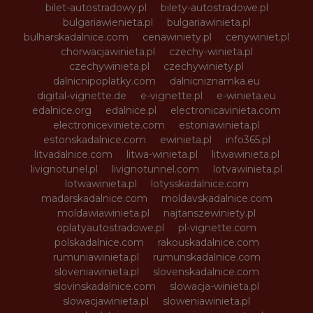
bilet-autostradowy.pl
bilety-autostradowe.pl
bulgariawienieta.pl
bulgariawinieta.pl
bulharskadalnice.com
cenawiniety.pl
cenywiniet.pl
chorwacjawinieta.pl
czechy-winieta.pl
czechywinieta.pl
czechywiniety.pl
dalnicnipoplatky.com
dalnicniznamka.eu
digital-vignette.de
e-vignette.pl
e-winieta.eu
edalnice.org
edalnice.pl
electronicavinieta.com
electroniceviniete.com
estoniawinieta.pl
estonskadalnice.com
ewinieta.pl
info365.pl
litvadalnice.com
litwa-winieta.pl
litwawinieta.pl
livignotunel.pl
livignotunnel.com
lotvawinieta.pl
lotwawinieta.pl
lotysskadalnice.com
madarskadalnice.com
moldavskadalnice.com
moldawiawinieta.pl
najtanszewiniety.pl
oplatyautostradowe.pl
pl-vignette.com
polskadalnice.com
rakouskadalnice.com
rumuniawinieta.pl
rumunskadalnice.com
sloveniawinieta.pl
slovenskadalnice.com
slovinskadalnice.com
slowacja-winieta.pl
slowacjawinieta.pl
sloweniawinieta.pl