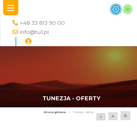
+48 33 813 90 00
info@tu1.pl
TUNEZJA - OFERTY
Strona główna
/
Tunezja - oferty
A
A
A