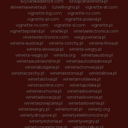
svycarskadalnice.com
szwajcariawinieta.pl
słoweniawinieta.pl
tunellivigno.pl
vignette-at.com
vignette-bg.com
vignette-cz.com
vignette-pl.com
vignette-poland.pl
vignette-ro.com
vignette-si.com
vignette.pl
vignettepoland.pl
vinetki.pl
vinietaelectronica.com
vinieteelectronice.com
wegrywinieta.pl
winieta-austria.pl
winieta-czechy.pl
winieta-litwa.pl
winieta-słowacja.pl
winieta-wegry.pl
winieta-węgry.pl
winieta.org
winietaaustria.pl
winietaaustriaonline.pl
winietaautostradowa.pl
winietabulgaria.pl
winietachorwacja.pl
winietaczechy.pl
winietaestonia.pl
winietalitwa.pl
winietalotwa.pl
winietamoldawia.pl
winietaonline.com
winietapolska.pl
winietarumunia.pl
winietaslovenia.pl
winietaslowacja.pl
winietaslowenia.pl
winietaszwajcaria.pl
winietasłowenia.pl
winietawegry.pl
winietomat.pl
winiety.org
winietydrogowe.pl
winietyelektroniczne.pl
winietyestonia.pl
winietywegry.pl
winietyzagraniczne.pl
winietyzakup.pl