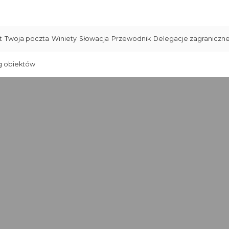
t
Twoja poczta
Winiety
Słowacja
Przewodnik
Delegacje zagraniczn
g obiektów