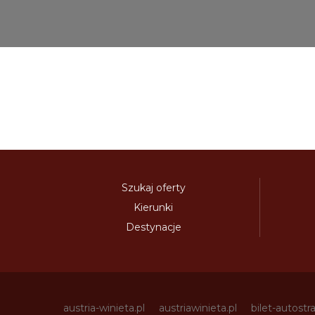
Szukaj oferty
Kierunki
Destynacje
austria-winieta.pl
austriawinieta.pl
bilet-autostr