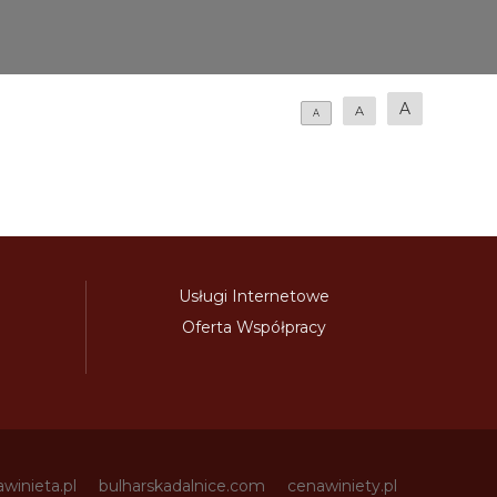
A
A
A
Usługi Internetowe
Oferta Współpracy
awinieta.pl
bulharskadalnice.com
cenawiniety.pl