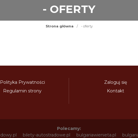
- OFERTY
Strona główna
/
- oferty
Polityka Prywatności
Zaloguj się
Regulamin strony
Kontakt
Polecamy:
adowy.pl
bilety-autostradowe.pl
bulgariawienieta.pl
bulgari