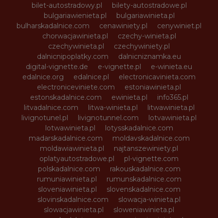
bilet-autostradowy.pl
bilety-autostradowe.pl
bulgariawienieta.pl
bulgariawinieta.pl
bulharskadalnice.com
cenawiniety.pl
cenywiniet.pl
chorwacjawinieta.pl
czechy-winieta.pl
czechywinieta.pl
czechywiniety.pl
dalnicnipoplatky.com
dalnicniznamka.eu
digital-vignette.de
e-vignette.pl
e-winieta.eu
edalnice.org
edalnice.pl
electronicavinieta.com
electroniceviniete.com
estoniawinieta.pl
estonskadalnice.com
ewinieta.pl
info365.pl
litvadalnice.com
litwa-winieta.pl
litwawinieta.pl
livignotunel.pl
livignotunnel.com
lotvawinieta.pl
lotwawinieta.pl
lotysskadalnice.com
madarskadalnice.com
moldavskadalnice.com
moldawiawinieta.pl
najtanszewiniety.pl
oplatyautostradowe.pl
pl-vignette.com
polskadalnice.com
rakouskadalnice.com
rumuniawinieta.pl
rumunskadalnice.com
sloveniawinieta.pl
slovenskadalnice.com
slovinskadalnice.com
slowacja-winieta.pl
slowacjawinieta.pl
sloweniawinieta.pl