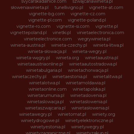
svycarskadalnice.com
szwajcariawinieta.pl
słoweniawinieta.pl
tunellivigno.pl
vignette-at.com
vignette-bg.com
vignette-cz.com
vignette-pl.com
vignette-poland.pl
vignette-ro.com
vignette-si.com
vignette.pl
vignettepoland.pl
vinetki.pl
vinietaelectronica.com
vinieteelectronice.com
wegrywinieta.pl
winieta-austria.pl
winieta-czechy.pl
winieta-litwa.pl
winieta-słowacja.pl
winieta-wegry.pl
winieta-węgry.pl
winieta.org
winietaaustria.pl
winietaaustriaonline.pl
winietaautostradowa.pl
winietabulgaria.pl
winietachorwacja.pl
winietaczechy.pl
winietaestonia.pl
winietalitwa.pl
winietalotwa.pl
winietamoldawia.pl
winietaonline.com
winietapolska.pl
winietarumunia.pl
winietaslovenia.pl
winietaslowacja.pl
winietaslowenia.pl
winietaszwajcaria.pl
winietasłowenia.pl
winietawegry.pl
winietomat.pl
winiety.org
winietydrogowe.pl
winietyelektroniczne.pl
winietyestonia.pl
winietywegry.pl
winietyzagraniczne.pl
winietyzakup.pl