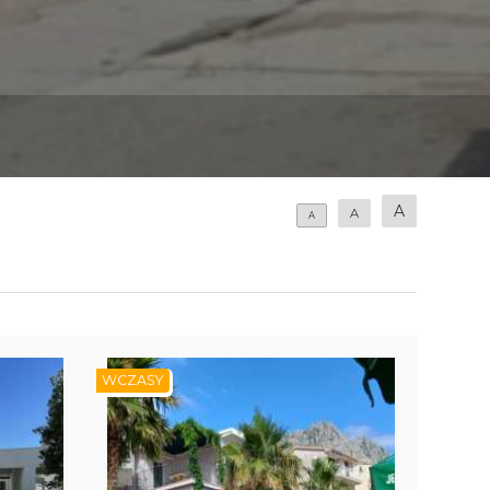
A
A
A
WCZASY