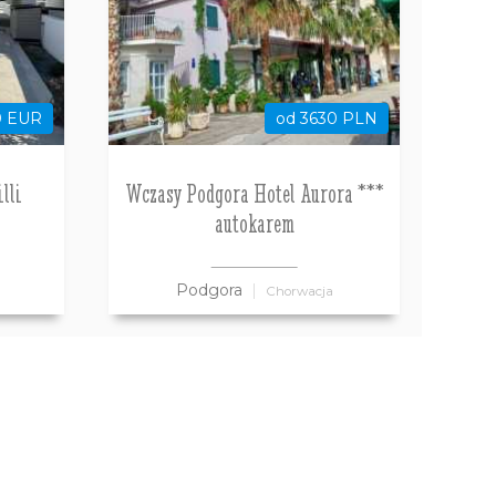
0 EUR
od 3630 PLN
lli
Wczasy Podgora Hotel Aurora ***
autokarem
Podgora
Chorwacja