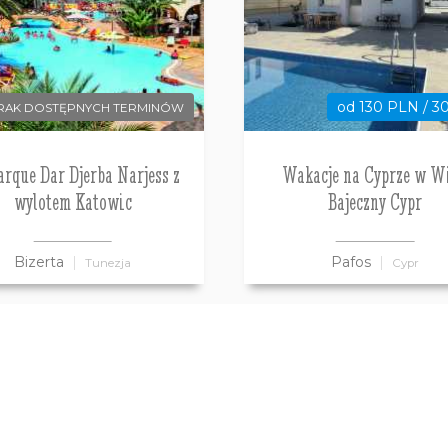
od 130 PLN / 3
RAK DOSTĘPNYCH TERMINÓW
rque Dar Djerba Narjess z
Wakacje na Cyprze w Wi
wylotem Katowic
Bajeczny Cypr
Bizerta
Pafos
Tunezja
Cypr