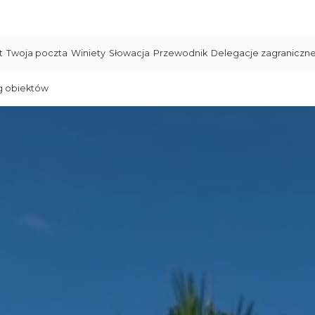
t
Twoja poczta
Winiety
Słowacja
Przewodnik
Delegacje zagraniczn
g obiektów