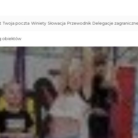
t
Twoja poczta
Winiety
Słowacja
Przewodnik
Delegacje zagraniczn
g obiektów