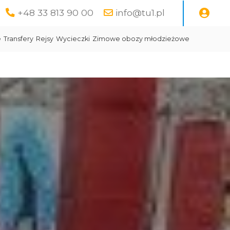
+48 33 813 90 00
info@tu1.pl
e
Transfery
Rejsy
Wycieczki
Zimowe obozy młodzieżowe