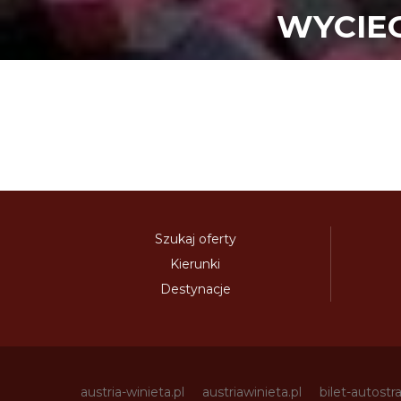
WYCIE
Szukaj oferty
Kierunki
Destynacje
austria-winieta.pl
austriawinieta.pl
bilet-autostr