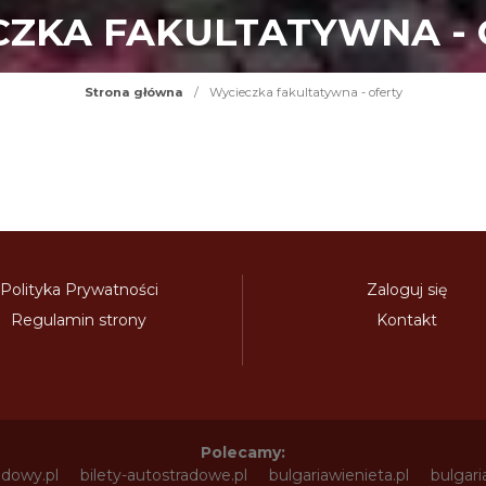
CZKA FAKULTATYWNA - 
Strona główna
/
Wycieczka fakultatywna - oferty
Polityka Prywatności
Zaloguj się
Regulamin strony
Kontakt
Polecamy:
adowy.pl
bilety-autostradowe.pl
bulgariawienieta.pl
bulgari