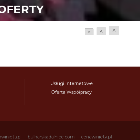
OFERTY
A
A
A
Usługi Internetowe
Oferta Współpracy
awinieta.pl
bulharskadalnice.com
cenawiniety.pl