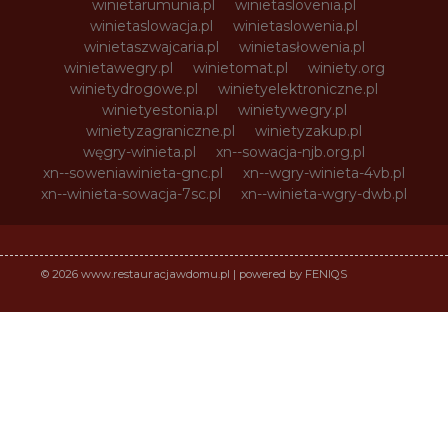
winietarumunia.pl
winietaslovenia.pl
winietaslowacja.pl
winietaslowenia.pl
winietaszwajcaria.pl
winietasłowenia.pl
winietawegry.pl
winietomat.pl
winiety.org
winietydrogowe.pl
winietyelektroniczne.pl
winietyestonia.pl
winietywegry.pl
winietyzagraniczne.pl
winietyzakup.pl
węgry-winieta.pl
xn--sowacja-njb.org.pl
xn--soweniawinieta-gnc.pl
xn--wgry-winieta-4vb.pl
xn--winieta-sowacja-7sc.pl
xn--winieta-wgry-dwb.pl
© 2026 www.restauracjawdomu.pl | powered by FENIQS