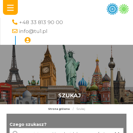
+48 33 813 90 00
info@tu1.pl
SZUKAJ
Strona główna
/
Szukaj
Czego szukasz?