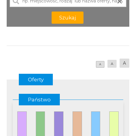
×
Szukaj
A
A
A
Oferty
Państwo