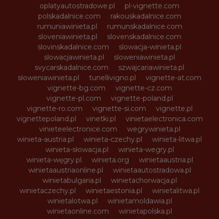
oplatyautostradowe.pl
pl-vignette.com
polskadalnice.com
rakouskadalnice.com
rumuniawinieta.pl
rumunskadalnice.com
sloveniawinieta.pl
slovenskadalnice.com
slovinskadalnice.com
slowacja-winieta.pl
slowacjawinieta.pl
sloweniawinieta.pl
svycarskadalnice.com
szwajcariawinieta.pl
słoweniawinieta.pl
tunellivigno.pl
vignette-at.com
vignette-bg.com
vignette-cz.com
vignette-pl.com
vignette-poland.pl
vignette-ro.com
vignette-si.com
vignette.pl
vignettepoland.pl
vinetki.pl
vinietaelectronica.com
vinieteelectronice.com
wegrywinieta.pl
winieta-austria.pl
winieta-czechy.pl
winieta-litwa.pl
winieta-słowacja.pl
winieta-wegry.pl
winieta-węgry.pl
winieta.org
winietaaustria.pl
winietaaustriaonline.pl
winietaautostradowa.pl
winietabulgaria.pl
winietachorwacja.pl
winietaczechy.pl
winietaestonia.pl
winietalitwa.pl
winietalotwa.pl
winietamoldawia.pl
winietaonline.com
winietapolska.pl