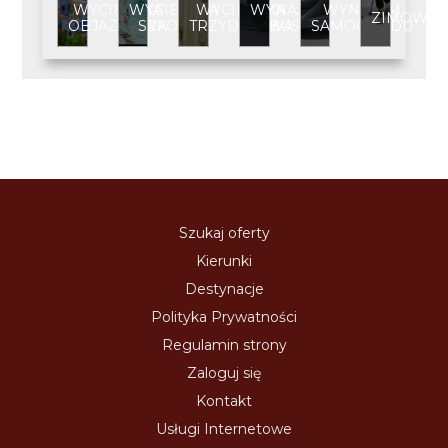
WYCIECZKA
WYCIECZKA
WYCIECZKA
WYNAJEM
WYNAJEM
ZIMOWIS
OBJAZDOWA
SZKOLNA
TRZYDNIOWA
BUSA
SAMOCHODU
Szukaj oferty
Kierunki
Destynacje
Polityka Prywatności
Regulamin strony
Zaloguj się
Kontakt
Usługi Internetowe