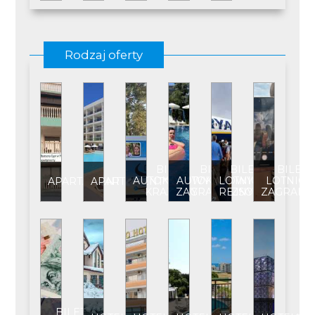
Rodzaj oferty
BILET
BILET
BILET
BILET
AUTOKAROWY
AUTOKAROWY
LOTNICZY
LOTNICZ
APARTAMENT
APARTAMENT****
KRAJOWY
ZAGRANICZNY
REJSOWY
ZAGRANI
BILET