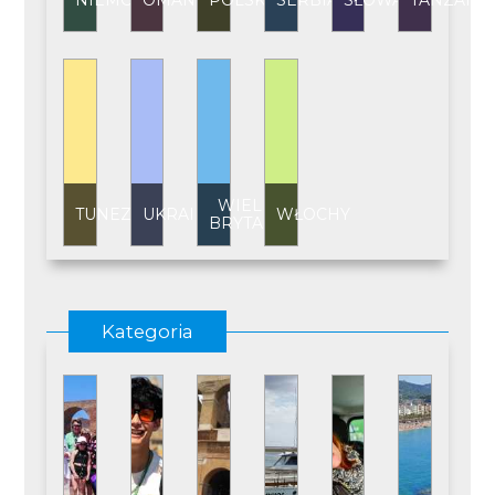
NIEMCY
OMAN
POLSKA
SERBIA
SŁOWACJA
TANZANI
WIELKA
TUNEZJA
UKRAINA
WŁOCHY
BRYTANIA
Kategoria