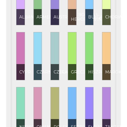
BOŚNIA I
ALBANIA
ARMENIA
AUSTRIA
BUŁGARIA
CHORWAC
HERCEGOWINA
CYPR
CZARNOGÓRA
CZECHY
GRECJA
HISZPANIA
MAROKO