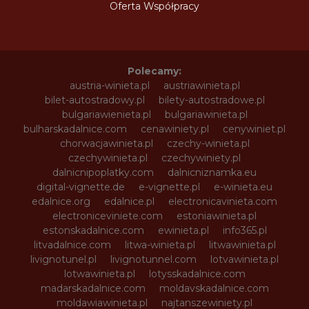
Oferta Współpracy
Polecamy:
austria-winieta.pl
austriawinieta.pl
bilet-autostradowy.pl
bilety-autostradowe.pl
bulgariawienieta.pl
bulgariawinieta.pl
bulharskadalnice.com
cenawiniety.pl
cenywiniet.pl
chorwacjawinieta.pl
czechy-winieta.pl
czechywinieta.pl
czechywiniety.pl
dalnicnipoplatky.com
dalnicniznamka.eu
digital-vignette.de
e-vignette.pl
e-winieta.eu
edalnice.org
edalnice.pl
electronicavinieta.com
electroniceviniete.com
estoniawinieta.pl
estonskadalnice.com
ewinieta.pl
info365.pl
litvadalnice.com
litwa-winieta.pl
litwawinieta.pl
livignotunel.pl
livignotunnel.com
lotvawinieta.pl
lotwawinieta.pl
lotysskadalnice.com
madarskadalnice.com
moldavskadalnice.com
moldawiawinieta.pl
najtanszewiniety.pl