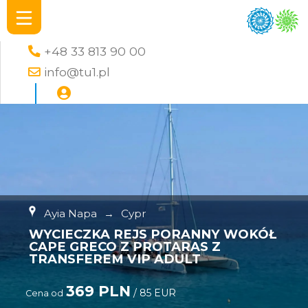
+48 33 813 90 00
info@tu1.pl
Ayia Napa
→
Cypr
WYCIECZKA REJS PORANNY WOKÓŁ
CAPE GRECO Z PROTARAS Z
TRANSFEREM VIP ADULT
369 PLN
/ 85 EUR
Cena od