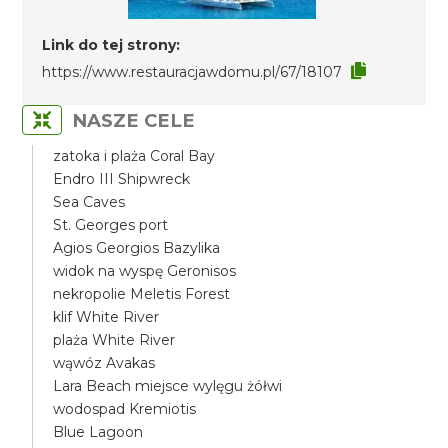
Link do tej strony:
https://www.restauracjawdomu.pl/67/18107
NASZE CELE
zatoka i plaża Coral Bay
Endro III Shipwreck
Sea Caves
St. Georges port
Agios Georgios Bazylika
widok na wyspę Geronisos
nekropolie Meletis Forest
klif White River
plaża White River
wąwóz Avakas
Lara Beach miejsce wylęgu żółwi
wodospad Kremiotis
Blue Lagoon