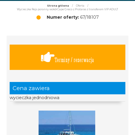
Strona główna
/
Oferta
/
Wycieczka Rejs poranny wokół Cape Greco z Protaras z transferem VIP ADULT
Numer oferty:
67/18107
Terminy / rezerwacja
Cena zawiera
wycieczka jednodniowa