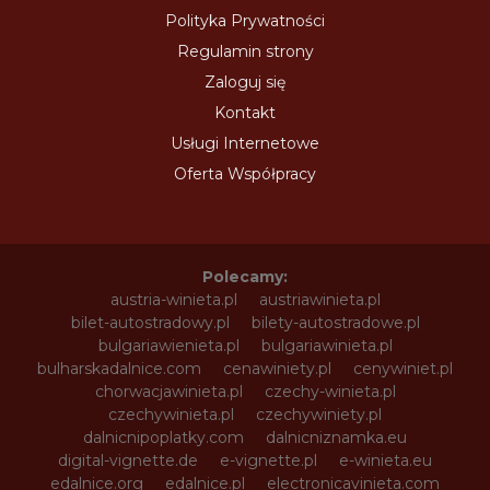
Polityka Prywatności
Regulamin strony
Zaloguj się
Kontakt
Usługi Internetowe
Oferta Współpracy
Polecamy:
austria-winieta.pl
austriawinieta.pl
bilet-autostradowy.pl
bilety-autostradowe.pl
bulgariawienieta.pl
bulgariawinieta.pl
bulharskadalnice.com
cenawiniety.pl
cenywiniet.pl
chorwacjawinieta.pl
czechy-winieta.pl
czechywinieta.pl
czechywiniety.pl
dalnicnipoplatky.com
dalnicniznamka.eu
digital-vignette.de
e-vignette.pl
e-winieta.eu
edalnice.org
edalnice.pl
electronicavinieta.com