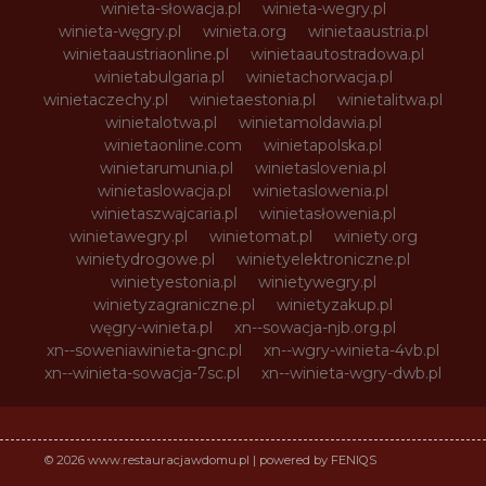
winieta-słowacja.pl
winieta-wegry.pl
winieta-węgry.pl
winieta.org
winietaaustria.pl
winietaaustriaonline.pl
winietaautostradowa.pl
winietabulgaria.pl
winietachorwacja.pl
winietaczechy.pl
winietaestonia.pl
winietalitwa.pl
winietalotwa.pl
winietamoldawia.pl
winietaonline.com
winietapolska.pl
winietarumunia.pl
winietaslovenia.pl
winietaslowacja.pl
winietaslowenia.pl
winietaszwajcaria.pl
winietasłowenia.pl
winietawegry.pl
winietomat.pl
winiety.org
winietydrogowe.pl
winietyelektroniczne.pl
winietyestonia.pl
winietywegry.pl
winietyzagraniczne.pl
winietyzakup.pl
węgry-winieta.pl
xn--sowacja-njb.org.pl
xn--soweniawinieta-gnc.pl
xn--wgry-winieta-4vb.pl
xn--winieta-sowacja-7sc.pl
xn--winieta-wgry-dwb.pl
© 2026 www.restauracjawdomu.pl | powered by FENIQS